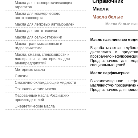
Справочник
Масла для газоперекачивающих
агрегатов
Масла
Масла для коммерческого
Масла белые
автотранспорта
Масла белые пищ
Масла для легковых автомобилей
Масла для мототехники
Масла для сельхозтехники
Масло вазелиновое меди
Масла трансмиссионные и
Вырабатывается глубок
гидравлические
дистиллята и предста
Масла, смазки, спецжидкости и
прозрачную нефлюоресциру
лакокрасочные материалы для
Предназначено для мед
авиапредприятий
специальных целей.
Моторные масла
Масло парфюмерное
Смазки
Высокоочищенное нефт
Смазочно-охлаждающие жидкости
маслянистую прозрачную
Технологические масла
Предназначено для прим
Фасованные масла Российских
производителей
Энергетические масла